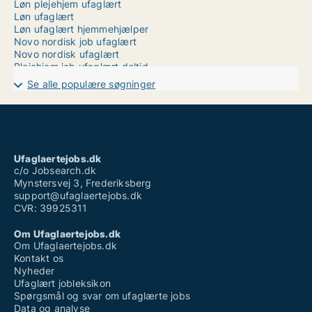
Løn plejehjem ufaglært
Løn ufaglært
Løn ufaglært hjemmehjælper
Novo nordisk job ufaglært
Novo nordisk ufaglært
Plejehjem job ufaglært deltid
Ufaglært gartner job
Se alle populære søgninger
Ufaglært job hillerød
Ufaglært job ringsted
Ufaglært job vesthimmerland
Ufaglært kassedame løn
Ufaglært operatør
Ufaglært pædagog løn
Ufaglaertejobs.dk
Vikarbureau ufaglært aalborg
c/o Jobsearch.dk
Mynstersvej 3, Frederiksberg
support@ufaglaertejobs.dk
CVR: 39925311
Om Ufaglaertejobs.dk
Om Ufaglaertejobs.dk
Kontakt os
Nyheder
Ufaglært jobleksikon
Spørgsmål og svar om ufaglærte jobs
Data og analyse