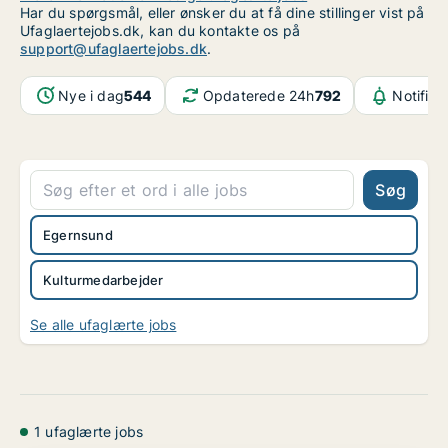
Har du spørgsmål, eller ønsker du at få dine stillinger vist på
Ufaglaertejobs.dk, kan du kontakte os på
support@ufaglaertejobs.dk
.
Nye i dag
544
Opdaterede 24h
792
Notifika
Søg
Egernsund
Kulturmedarbejder
Se alle ufaglærte jobs
1 ufaglærte jobs