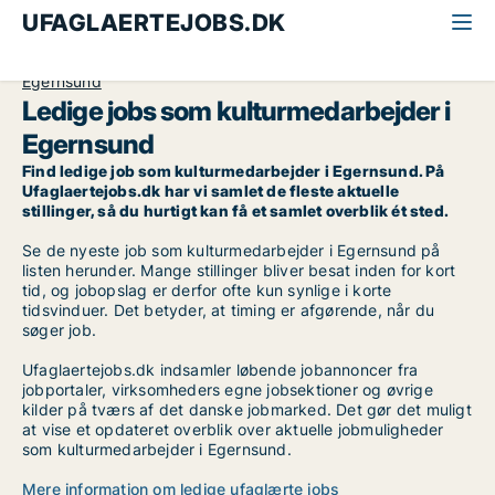
UFAGLAERTEJOBS.DK
Alle ufaglærte jobs
Kulturmedarbejder
Sydjylland
Egernsund
Ledige jobs som kulturmedarbejder i
Egernsund
Find ledige job som kulturmedarbejder i Egernsund. På
Ufaglaertejobs.dk har vi samlet de fleste aktuelle
stillinger, så du hurtigt kan få et samlet overblik ét sted.
Se de nyeste job som kulturmedarbejder i Egernsund på
listen herunder. Mange stillinger bliver besat inden for kort
tid, og jobopslag er derfor ofte kun synlige i korte
tidsvinduer. Det betyder, at timing er afgørende, når du
søger job.
Ufaglaertejobs.dk indsamler løbende jobannoncer fra
jobportaler, virksomheders egne jobsektioner og øvrige
kilder på tværs af det danske jobmarked. Det gør det muligt
at vise et opdateret overblik over aktuelle jobmuligheder
som kulturmedarbejder i Egernsund.
Mere information om ledige ufaglærte jobs