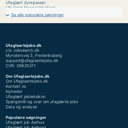
Ufaglært dyrepasser
Ufaglært fængselsbetjent
Ufaglært hjemmehjælper løn
Se alle populære søgninger
Ufaglært job halsnæs
Ufaglært job sorø
Ufaglært job viborg
Ufaglært landbrugsmedhjælper løn
Ufaglært social- og sundhedshjælper løn
Ufaglært sosu hjælper
Ufaglaertejobs.dk
Vikarbureau aarhus ufaglært
c/o Jobsearch.dk
Mynstersvej 3, Frederiksberg
support@ufaglaertejobs.dk
CVR: 39925311
Om Ufaglaertejobs.dk
Om Ufaglaertejobs.dk
Kontakt os
Nyheder
Ufaglært jobleksikon
Spørgsmål og svar om ufaglærte jobs
Data og analyse
Populære søgninger
Ufaglært job Aarhus
Ufaglært job Aalborg