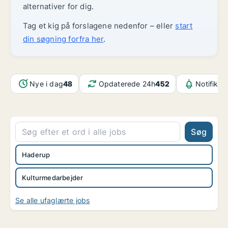
alternativer for dig.
Tag et kig på forslagene nedenfor – eller
start
din søgning forfra her
.
Nye i dag
48
Opdaterede 24h
452
Notifikat
Søg
Haderup
Kulturmedarbejder
Se alle ufaglærte jobs