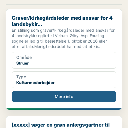
Graver/kirkegårdsleder med ansvar for 4 landsbykir...
Graver/kirkegårdsleder med ansvar for 4
landsbykir...
En stilling som graver/kirkegårdsleder med ansvar for
4 landsbykirkegårde i Vejrum-Ølby-Asp-Fousing
sogne er ledig til besættelse 1. oktober 2026 eller
efter aftale.Menighedsrådet har nedsat et kir..
Område
Struer
Type
Kulturmedarbejder
Mere info
[xxxxx] søger en grøn anlægsgartner til Vinderup k...
[xxxxx] søger en grøn anlægsgartner til