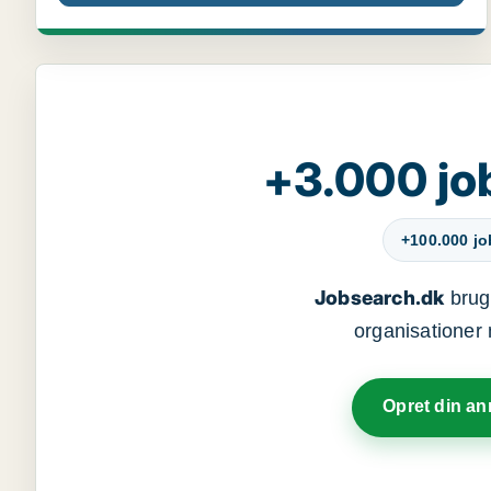
+3.000 jo
+100.000 j
Jobsearch.dk
bruge
organisationer 
Opret din a