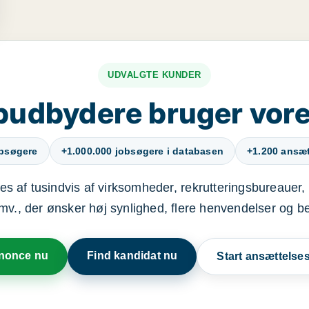
UDVALGTE KUNDER
budbydere bruger vore
obsøgere
+1.000.000 jobsøgere i databasen
+1.200 ansætt
s af tusindvis af virksomheder, rekrutteringsbureauer, 
mv., der ønsker høj synlighed, flere henvendelser og b
nnonce nu
Find kandidat nu
Start ansættels