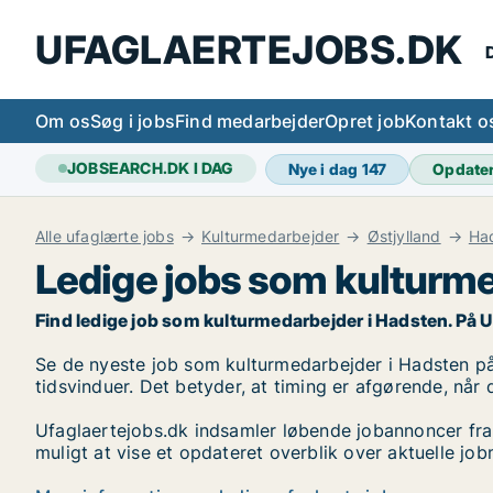
UFAGLAERTEJOBS.DK
D
Om os
Søg i jobs
Find medarbejder
Opret job
Kontakt o
JOBSEARCH.DK I DAG
Nye i dag
147
Opdate
Alle ufaglærte jobs
Kulturmedarbejder
Østjylland
Ha
Ledige jobs som kulturme
Find ledige job som kulturmedarbejder i Hadsten. På Ufag
Se de nyeste job som kulturmedarbejder i Hadsten på l
tidsvinduer. Det betyder, at timing er afgørende, når 
Ufaglaertejobs.dk indsamler løbende jobannoncer fra
muligt at vise et opdateret overblik over aktuelle j