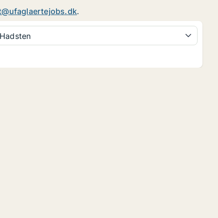
t@ufaglaertejobs.dk
.
Hadsten