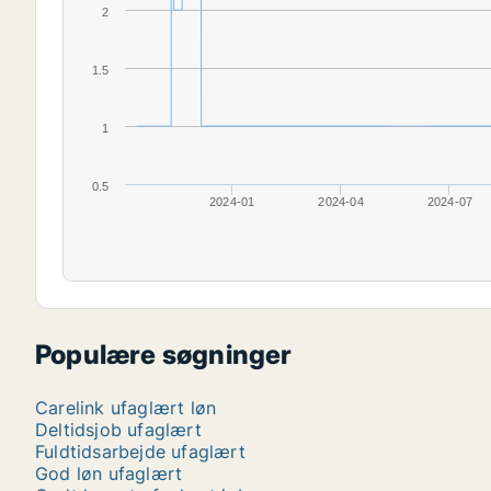
2
1.5
1
0.5
2024-01
2024-04
2024-07
Populære søgninger
Carelink ufaglært løn
Deltidsjob ufaglært
Fuldtidsarbejde ufaglært
God løn ufaglært