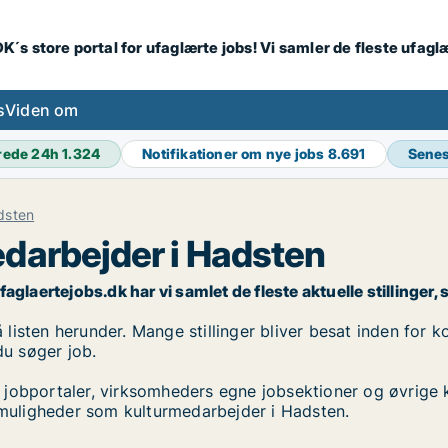
K´s store portal for ufaglærte jobs! Vi samler de fleste ufagl
s
Viden om
rede 24h
1.324
Notifikationer om nye jobs
8.691
Senes
dsten
darbejder i Hadsten
laertejobs.dk har vi samlet de fleste aktuelle stillinger, s
isten herunder. Mange stillinger bliver besat inden for kor
du søger job.
 jobportaler, virksomheders egne jobsektioner og øvrige 
obmuligheder som kulturmedarbejder i Hadsten.