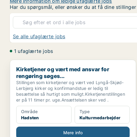
Mere information om ledige ufaglærte jobs
Har du spørgsmål, eller ønsker du at få dine stilling
Se alle ufaglærte jobs
1 ufaglærte jobs
Kirketjener og vært med ansvar for rengøring søges..
Kirketjener og vært med ansvar for
rengøring søges...
Stillingen som kirketjener og vært ved Lyngå-Skjød-
Lerbjerg kirker og konfirmandstue er ledig til
besættelse så hurtigt som muligt.Kirketjenerstillingen
er på 11 timer pr. uge.Ansættelsen sker ved .
Område
Type
Hadsten
Kulturmedarbejder
Mere info