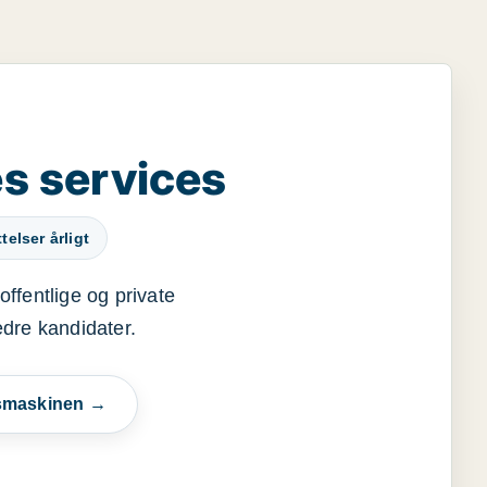
s services
elser årligt
offentlige og private
edre kandidater.
esmaskinen →