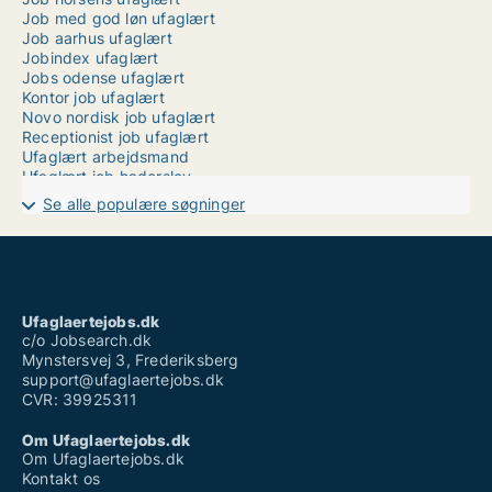
Job med god løn ufaglært
Job aarhus ufaglært
Jobindex ufaglært
Jobs odense ufaglært
Kontor job ufaglært
Novo nordisk job ufaglært
Receptionist job ufaglært
Ufaglært arbejdsmand
Ufaglært job haderslev
Ufaglært job horsens
Se alle populære søgninger
Ufaglært job middelfart
Ufaglært job nykøbing mors
Ufaglært job slagelse
Ufaglært job tønder
Ufaglært lærervikar københavn
Ufaglærte jobs odense
Ufaglaertejobs.dk
Vikar sosu ufaglært
c/o Jobsearch.dk
Mynstersvej 3, Frederiksberg
support@ufaglaertejobs.dk
CVR: 39925311
Om Ufaglaertejobs.dk
Om Ufaglaertejobs.dk
Kontakt os