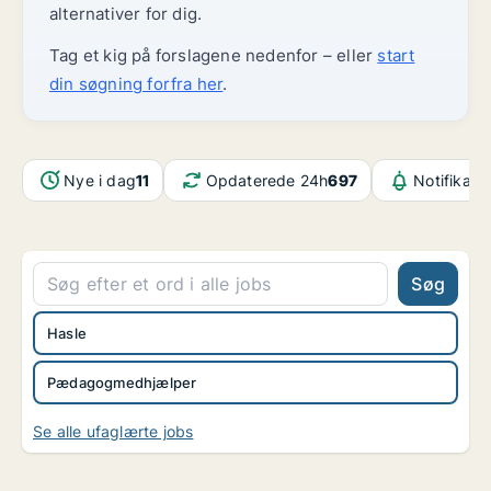
alternativer for dig.
Tag et kig på forslagene nedenfor – eller
start
din søgning forfra her
.
Nye i dag
11
Opdaterede 24h
697
Notifikati
Søg
Hasle
Pædagogmedhjælper
Se alle ufaglærte jobs