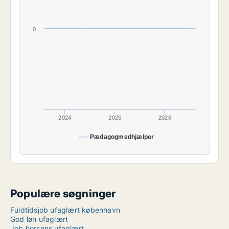
0
2024
2025
2026
Pædagogmedhjælper
Populære søgninger
Fuldtidsjob ufaglært københavn
God løn ufaglært
Job horsens ufaglært