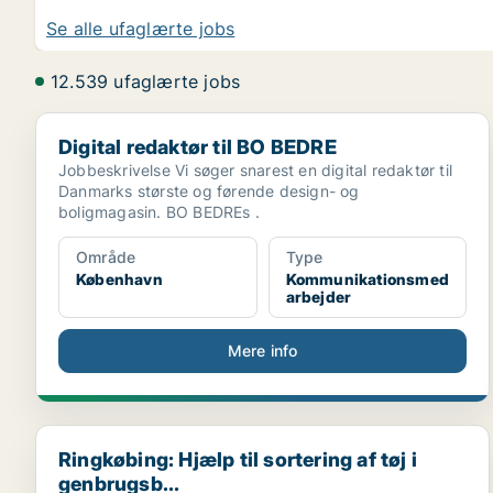
Se alle ufaglærte jobs
12.539 ufaglærte jobs
Digital redaktør til BO BEDRE
Digital redaktør til BO BEDRE
Jobbeskrivelse Vi søger snarest en digital redaktør til
Danmarks største og førende design- og
boligmagasin. BO BEDREs .
Område
Type
København
Kommunikationsmed
arbejder
Mere info
Ringkøbing: Hjælp til sortering af tøj i genbrugsb...
Ringkøbing: Hjælp til sortering af tøj i
genbrugsb...