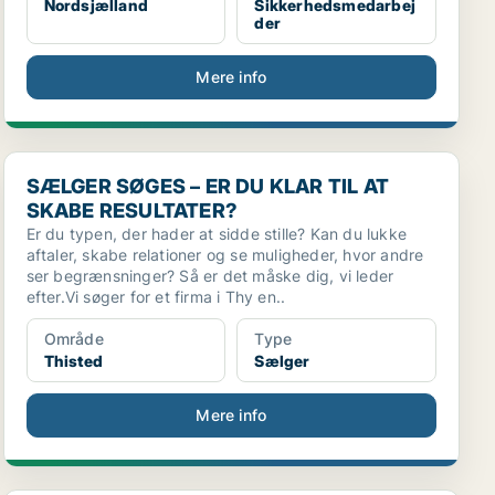
Nordsjælland
Sikkerhedsmedarbej
der
Mere info
SÆLGER SØGES – ER DU KLAR TIL AT SKABE RESULTAT
SÆLGER SØGES – ER DU KLAR TIL AT
SKABE RESULTATER?
Er du typen, der hader at sidde stille? Kan du lukke
aftaler, skabe relationer og se muligheder, hvor andre
ser begrænsninger? Så er det måske dig, vi leder
efter.Vi søger for et firma i Thy en..
Område
Type
Thisted
Sælger
Mere info