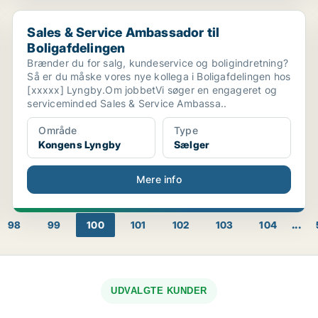
Sales & Service Ambassador til Boligafdelingen
Sales & Service Ambassador til
Boligafdelingen
Brænder du for salg, kundeservice og boligindretning?
Så er du måske vores nye kollega i Boligafdelingen hos
[xxxxx] Lyngby.Om jobbetVi søger en engageret og
serviceminded Sales & Service Ambassa..
Område
Type
Kongens Lyngby
Sælger
Mere info
...
98
99
100
101
102
103
104
UDVALGTE KUNDER