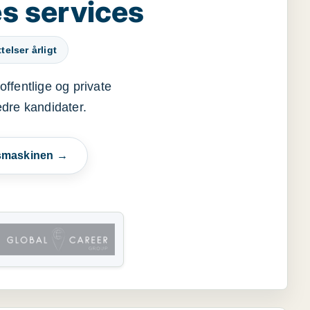
s services
elser årligt
offentlige og private
edre kandidater.
esmaskinen →