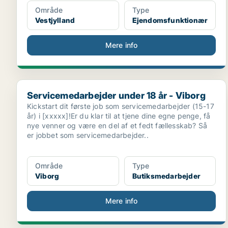
Område
Type
Vestjylland
Ejendomsfunktionær
Mere info
Servicemedarbejder under 18 år - Viborg
Servicemedarbejder under 18 år - Viborg
Kickstart dit første job som servicemedarbejder (15-17
år) i [xxxxx]!Er du klar til at tjene dine egne penge, få
nye venner og være en del af et fedt fællesskab? Så
er jobbet som servicemedarbejder..
Område
Type
Viborg
Butiksmedarbejder
Mere info