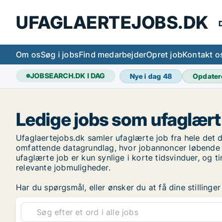
UFAGLAERTEJOBS.DK
D
Om os
Søg i jobs
Find medarbejder
Opret job
Kontakt o
JOBSEARCH.DK I DAG
Nye i dag
48
Opdater
Ledige jobs som ufaglært
Ufaglaertejobs.dk samler ufaglærte job fra hele det d
omfattende datagrundlag, hvor jobannoncer løbende i
ufaglærte job er kun synlige i korte tidsvinduer, og 
relevante jobmuligheder.
Har du spørgsmål, eller ønsker du at få dine stilling