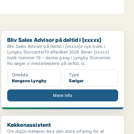
Bliv Sales Advisor på deltid i [xxxxx]
Bliv Sales Advisor på deltid i [xxxxx]
Bliv Sales Advisor på deltid i [xxxxx]s nye butik i
Lyngby StorcenterTil efteråret 2026 åbner [xxxxx]
butik nummer 19 – denne gang i Lyngby Storcenter.
Nu søger vi medarbejdere på deltid, d..
Område
Type
Kongens Lyngby
Sælger
Mere info
Køkkenassistent
Køkkenassistent
Om digDu behøver ikke den store erfaring for at