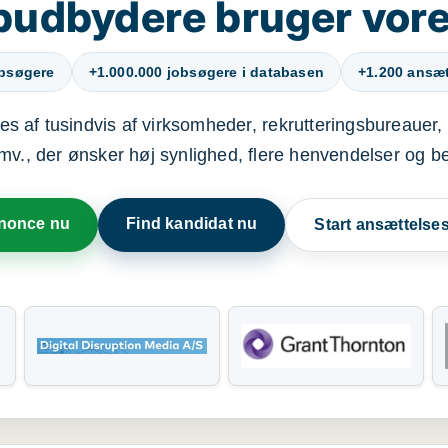
budbydere bruger vore
obsøgere
+1.000.000 jobsøgere i databasen
+1.200 ansætt
s af tusindvis af virksomheder, rekrutteringsbureauer, 
mv., der ønsker høj synlighed, flere henvendelser og b
nnonce nu
Find kandidat nu
Start ansættels