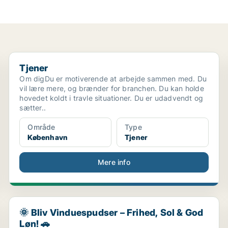
Tjener
Tjener
Om digDu er motiverende at arbejde sammen med. Du
vil lære mere, og brænder for branchen. Du kan holde
hovedet koldt i travle situationer. Du er udadvendt og
sætter..
Område
Type
København
Tjener
Mere info
🌞 Bliv Vinduespudser – Frihed, Sol & God Løn! 🚗
🌞 Bliv Vinduespudser – Frihed, Sol & God
Løn! 🚗