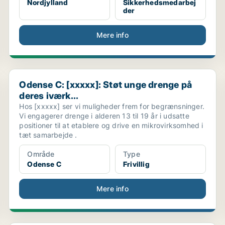
Nordjylland
Sikkerhedsmedarbej
der
Mere info
Odense C: [xxxxx]: Støt unge drenge på deres iværk...
Odense C: [xxxxx]: Støt unge drenge på
deres iværk...
Hos [xxxxx] ser vi muligheder frem for begrænsninger.
Vi engagerer drenge i alderen 13 til 19 år i udsatte
positioner til at etablere og drive en mikrovirksomhed i
tæt samarbejde .
Område
Type
Odense C
Frivillig
Mere info