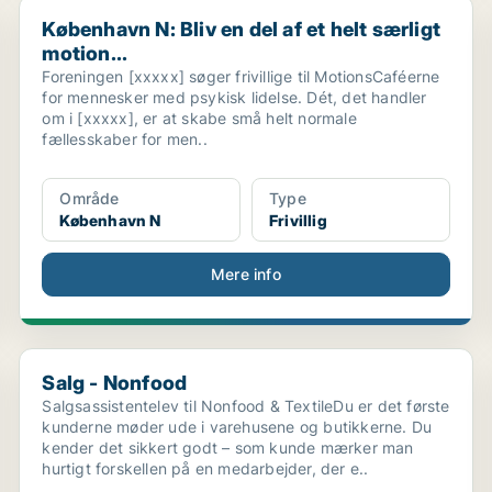
København N: Bliv en del af et helt særligt motion...
København N: Bliv en del af et helt særligt
motion...
Foreningen [xxxxx] søger frivillige til MotionsCaféerne
for mennesker med psykisk lidelse. Dét, det handler
om i [xxxxx], er at skabe små helt normale
fællesskaber for men..
Område
Type
København N
Frivillig
Mere info
Salg - Nonfood
Salg - Nonfood
Salgsassistentelev til Nonfood & TextileDu er det første
kunderne møder ude i varehusene og butikkerne. Du
kender det sikkert godt – som kunde mærker man
hurtigt forskellen på en medarbejder, der e..