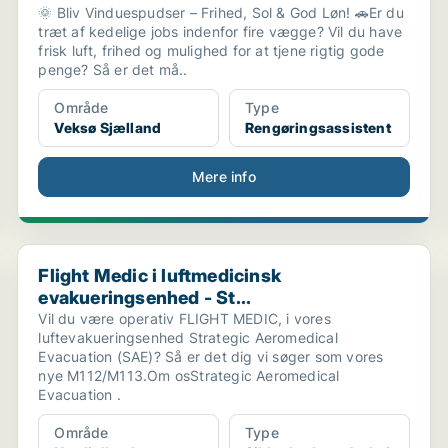
🌞 Bliv Vinduespudser – Frihed, Sol & God Løn! 🚗Er du
træt af kedelige jobs indenfor fire vægge? Vil du have
frisk luft, frihed og mulighed for at tjene rigtig gode
penge? Så er det må..
Område
Type
Veksø Sjælland
Rengøringsassistent
Mere info
Flight Medic i luftmedicinsk evakueringsenhed - St...
Flight Medic i luftmedicinsk
evakueringsenhed - St...
Vil du være operativ FLIGHT MEDIC, i vores
luftevakueringsenhed Strategic Aeromedical
Evacuation (SAE)? Så er det dig vi søger som vores
nye M112/M113.Om osStrategic Aeromedical
Evacuation .
Område
Type