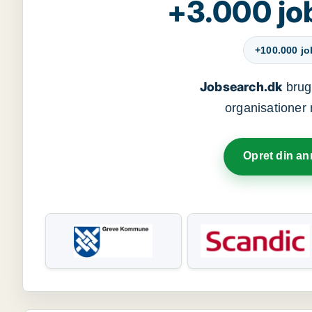
+3.000 jo
+100.000 j
Jobsearch.dk
bruge
organisationer 
Opret din a