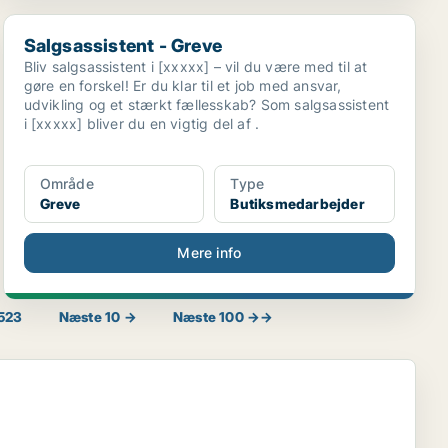
Salgsassistent - Greve
Salgsassistent - Greve
Bliv salgsassistent i [xxxxx] – vil du være med til at
gøre en forskel! Er du klar til et job med ansvar,
udvikling og et stærkt fællesskab? Som salgsassistent
i [xxxxx] bliver du en vigtig del af .
Område
Type
Greve
Butiksmedarbejder
Mere info
523
Næste 10 →
Næste 100 →→