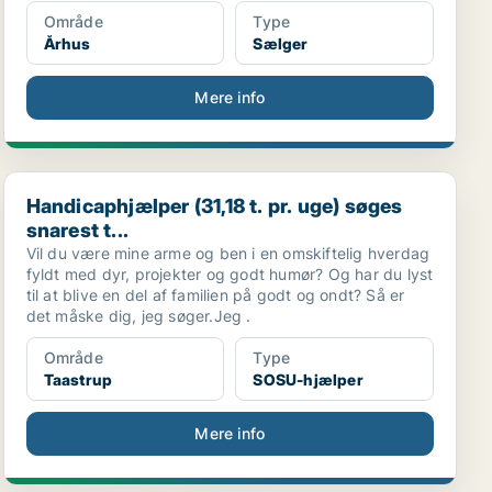
Område
Type
Århus
Sælger
Mere info
Handicaphjælper (31,18 t. pr. uge) søges snarest t...
Handicaphjælper (31,18 t. pr. uge) søges
snarest t...
Vil du være mine arme og ben i en omskiftelig hverdag
fyldt med dyr, projekter og godt humør? Og har du lyst
til at blive en del af familien på godt og ondt? Så er
det måske dig, jeg søger.Jeg .
Område
Type
Taastrup
SOSU-hjælper
Mere info