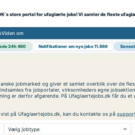
K´s store portal for ufaglærte jobs! Vi samler de fleste ufagl
s
Viden om
ede 24h
460
Notifikationer om nye jobs
11.869
Senest
anske jobmarked og giver et samlet overblik over de flest
ndsamles fra jobportaler, virksomheders egne jobsektio
timing er derfor afgørende. På Ufaglaertejobs.dk får du et
er vist på Ufaglaertejobs.dk, kan du kontakte os på
suppor
Vælg jobtype