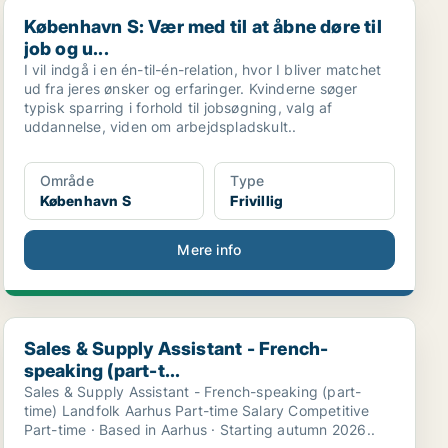
København S: Vær med til at åbne døre til job og u...
København S: Vær med til at åbne døre til
job og u...
I vil indgå i en én-til-én-relation, hvor I bliver matchet
ud fra jeres ønsker og erfaringer. Kvinderne søger
typisk sparring i forhold til jobsøgning, valg af
uddannelse, viden om arbejdspladskult..
Område
Type
København S
Frivillig
Mere info
Sales & Supply Assistant - French-speaking (part-t...
Sales & Supply Assistant - French-
speaking (part-t...
Sales & Supply Assistant - French-speaking (part-
time) Landfolk Aarhus Part-time Salary Competitive
Part-time · Based in Aarhus · Starting autumn 2026..