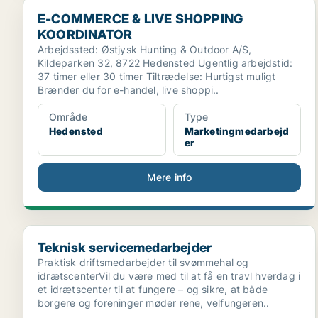
E-COMMERCE & LIVE SHOPPING KOORDINATOR
E-COMMERCE & LIVE SHOPPING
KOORDINATOR
Arbejdssted: Østjysk Hunting & Outdoor A/S,
Kildeparken 32, 8722 Hedensted Ugentlig arbejdstid:
37 timer eller 30 timer Tiltrædelse: Hurtigst muligt
Brænder du for e-handel, live shoppi..
Område
Type
Hedensted
Marketingmedarbejd
er
Mere info
Teknisk servicemedarbejder
Teknisk servicemedarbejder
Praktisk driftsmedarbejder til svømmehal og
idrætscenterVil du være med til at få en travl hverdag i
et idrætscenter til at fungere – og sikre, at både
borgere og foreninger møder rene, velfungeren..