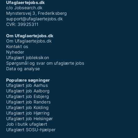
Ufaglært sosu
Ufaglaertejobs.dk
Vikar sosu ufaglært
c/o Jobsearch.dk
Mynstersvej 3, Frederiksberg
support@ufaglaertejobs.dk
CVR: 39925311
Om Ufaglaertejobs.dk
Om Ufaglaertejobs.dk
Kontakt os
Nyheder
Ufaglært jobleksikon
Spørgsmål og svar om ufaglærte jobs
Data og analyse
Populære søgninger
Ufaglært job Aarhus
Ufaglært job Aalborg
Ufaglært job Esbjerg
Ufaglært job Randers
Ufaglært job Kolding
Ufaglært job Hjørring
Ufaglært job Helsingør
Job i butik ufaglært
Ufaglært SOSU-hjælper