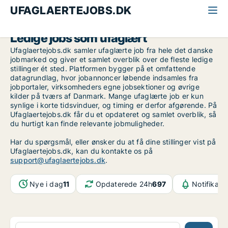
UFAGLAERTEJOBS.DK
Ledige jobs som ufaglært
Ufaglaertejobs.dk samler ufaglærte job fra hele det danske
jobmarked og giver et samlet overblik over de fleste ledige
stillinger ét sted. Platformen bygger på et omfattende
datagrundlag, hvor jobannoncer løbende indsamles fra
jobportaler, virksomheders egne jobsektioner og øvrige
kilder på tværs af Danmark. Mange ufaglærte job er kun
synlige i korte tidsvinduer, og timing er derfor afgørende. På
Ufaglaertejobs.dk får du et opdateret og samlet overblik, så
du hurtigt kan finde relevante jobmuligheder.
Har du spørgsmål, eller ønsker du at få dine stillinger vist på
Ufaglaertejobs.dk, kan du kontakte os på
support@ufaglaertejobs.dk
.
Nye i dag
11
Opdaterede 24h
697
Notifikati