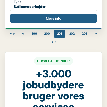
Type
Butiksmedarbejder
Mere info
←←
←
199
200
201
202
203
→
→→
UDVALGTE KUNDER
+3.000
jobudbydere
bruger vores
services