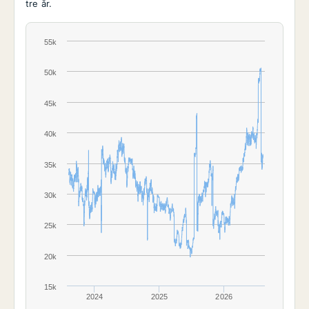
tre år.
55k
50k
45k
40k
35k
30k
25k
20k
15k
2024
2025
2026