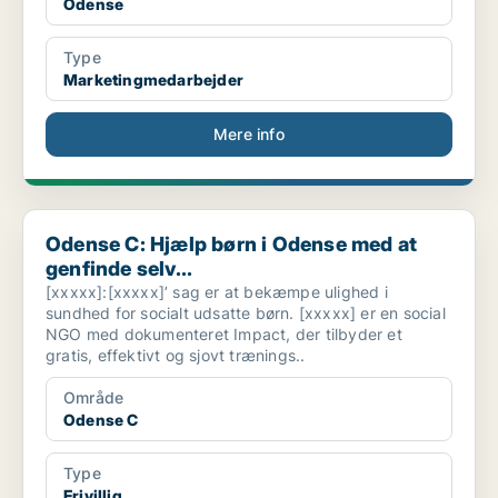
Odense
Type
Marketingmedarbejder
Mere info
Odense C: Hjælp børn i Odense med at genfinde selv...
Odense C: Hjælp børn i Odense med at
genfinde selv...
[xxxxx]:[xxxxx]’ sag er at bekæmpe ulighed i
sundhed for socialt udsatte børn. [xxxxx] er en social
NGO med dokumenteret Impact, der tilbyder et
gratis, effektivt og sjovt trænings..
Område
Odense C
Type
Frivillig