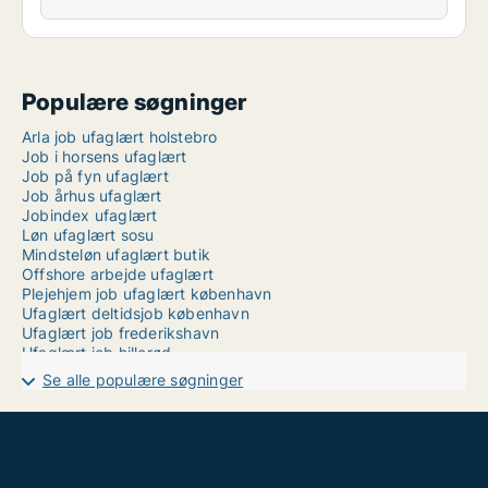
Populære søgninger
Arla job ufaglært holstebro
Job i horsens ufaglært
Job på fyn ufaglært
Job århus ufaglært
Jobindex ufaglært
Løn ufaglært sosu
Mindsteløn ufaglært butik
Offshore arbejde ufaglært
Plejehjem job ufaglært københavn
Ufaglært deltidsjob københavn
Ufaglært job frederikshavn
Ufaglært job hillerød
Ufaglært job skive
Se alle populære søgninger
Ufaglært job thisted
Ufaglært job tønder
Ufaglært køkkenmedhjælper
Ufaglært plejehjemsmedhjælper løn
Ufaglært pædagog vikar løn