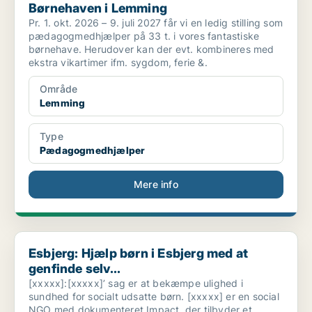
Børnehaven i Lemming
Pr. 1. okt. 2026 – 9. juli 2027 får vi en ledig stilling som
pædagogmedhjælper på 33 t. i vores fantastiske
børnehave. Herudover kan der evt. kombineres med
ekstra vikartimer ifm. sygdom, ferie &.
Område
Lemming
Type
Pædagogmedhjælper
Mere info
Esbjerg: Hjælp børn i Esbjerg med at genfinde selv...
Esbjerg: Hjælp børn i Esbjerg med at
genfinde selv...
[xxxxx]:[xxxxx]’ sag er at bekæmpe ulighed i
sundhed for socialt udsatte børn. [xxxxx] er en social
NGO med dokumenteret Impact, der tilbyder et