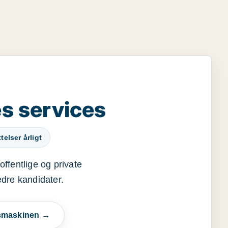
s services
elser årligt
offentlige og private
edre kandidater.
esmaskinen →