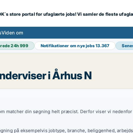
K´s store portal for ufaglærte jobs! Vi samler de fleste ufagl
s
Viden om
erede 24h
999
Notifikationer om nye jobs
13.367
Sene
derviser i Århus N
 som matcher din søgning helt præcist. Derfor viser vi nedenfo
øgning på eksempelvis jobtype, branche, beliggenhed, arbejdst