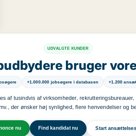
UDVALGTE KUNDER
budbydere bruger vore
obsøgere
+1.000.000 jobsøgere i databasen
+1.200 ansætt
s af tusindvis af virksomheder, rekrutteringsbureauer, 
mv., der ønsker høj synlighed, flere henvendelser og b
nnonce nu
Find kandidat nu
Start ansættels