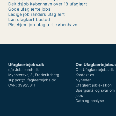
Deltidsjob københavn over 18 ufaglært
Gode ufaglærte jobs
Ledige job randers ufaglært
Løn ufaglært bosted
Plejehjem job ufaglært københavn
Ufaglaertejobs.dk
Om Ufaglaertejobs.
c/o Jobsearch.dk
Om Ufaglaertejobs.dk
Mynstersvej 3, Frederiksberg
Kontakt os
support@ufaglaertejobs.dk
Nyheder
CVR: 39925311
Ufaglært jobleksikon
Spørgsmål og svar om 
jobs
Data og analyse