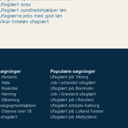
Ufaglært sosu
Ufaglært sundhedshjælper løn
Ufaglærte jobs med god løn
Vikar timeløn ufaglært
søgninger
Populære søgninger
b Horsens
Ufaglært job Viborg
 Vejle
Job i udlandet ufaglært
 Roskilde
Ufaglært job Bornholm
b Herning
Job i Grønland ufaglært
 Silkeborg
Ufaglært job i Randers
ædagogmedhjælper
Ufaglært arbejde Aalborg
b Odense over 18
Ufaglært job Lolland Falster
ufaglært
Ufaglært job Midtjylland