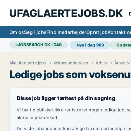
UFAGLAERTEJOBS.DK
D
Om os
Søg i jobs
Find medarbejder
Opret job
Kontakt o
JOBSEARCH.DK I DAG
Nye i dag
989
Opdat
Alle ufaglærte jobs
Voksenunderviser
Århus
Århus N
Ledige jobs som voksenun
Disse job ligger tættest på din søgning
Vi har i øjeblikket ikke registreret nogen ledige job,
aktuelle jobmarked.
De viste jobannoncer kan afvige fra din oprindelige s