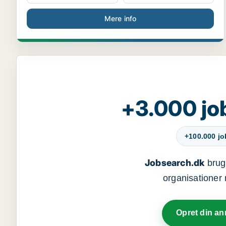
Mere info
+3.000 jo
+100.000 j
Jobsearch.dk
bruge
organisationer 
Opret din a