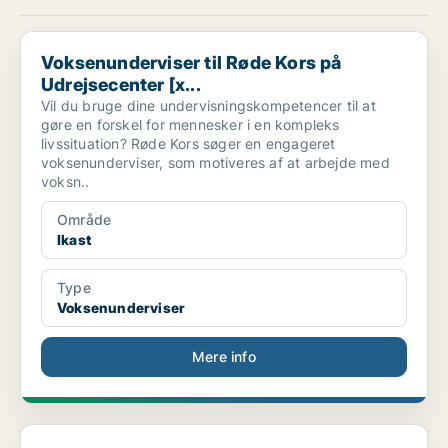
Voksenunderviser til Røde Kors på Udrejsecenter [x...
Voksenunderviser til Røde Kors på
Udrejsecenter [x...
Vil du bruge dine undervisningskompetencer til at
gøre en forskel for mennesker i en kompleks
livssituation? Røde Kors søger en engageret
voksenunderviser, som motiveres af at arbejde med
voksn..
Område
Ikast
Type
Voksenunderviser
Mere info
Privatundervisere, mentorer og lærere søges