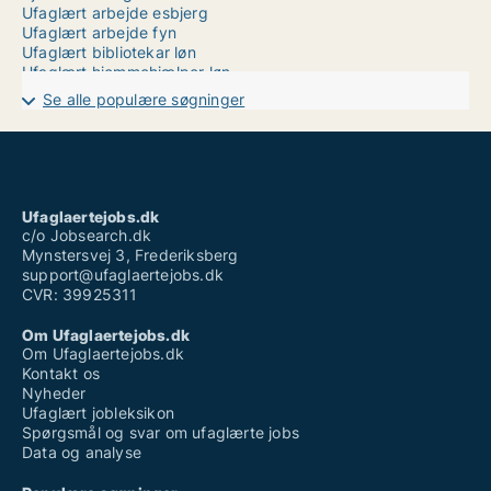
Ufaglært arbejde esbjerg
Ufaglært arbejde fyn
Ufaglært bibliotekar løn
Ufaglært hjemmehjælper løn
Ufaglært job i randers
Se alle populære søgninger
Ufaglært job odsherred
Ufaglært job skive
Ufaglært job aarhus
Ufaglært plejehjemsmedhjælper løn
Ufaglært pædagog
Ufaglært sosu vikar løn
Ufaglaertejobs.dk
Ufaglært ssh løn
c/o Jobsearch.dk
Mynstersvej 3, Frederiksberg
support@ufaglaertejobs.dk
CVR: 39925311
Om Ufaglaertejobs.dk
Om Ufaglaertejobs.dk
Kontakt os
Nyheder
Ufaglært jobleksikon
Spørgsmål og svar om ufaglærte jobs
Data og analyse