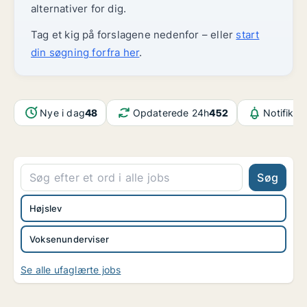
alternativer for dig.
Tag et kig på forslagene nedenfor – eller
start
din søgning forfra her
.
Nye i dag
48
Opdaterede 24h
452
Notifikat
Søg
Højslev
Voksenunderviser
Se alle ufaglærte jobs