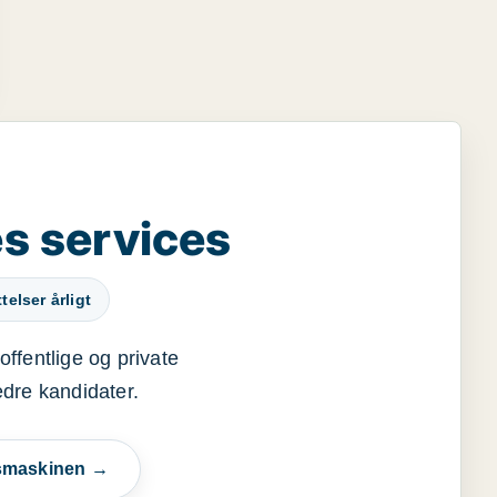
s services
elser årligt
offentlige og private
edre kandidater.
esmaskinen →