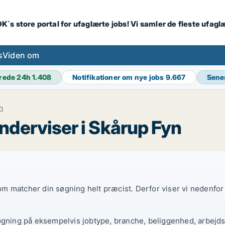
K´s store portal for ufaglærte jobs! Vi samler de fleste ufagl
s
Viden om
rede 24h
1.408
Notifikationer om nye jobs
9.667
Sene
n
derviser i Skårup Fyn
 som matcher din søgning helt præcist. Derfor viser vi nedenfo
øgning på eksempelvis jobtype, branche, beliggenhed, arbejdst