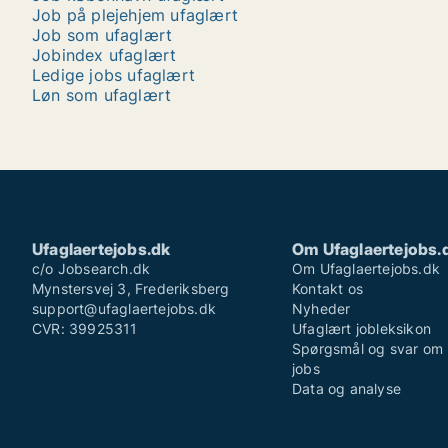
Job på plejehjem ufaglært
Job som ufaglært
Jobindex ufaglært
Ledige jobs ufaglært
Løn som ufaglært
Ufaglaertejobs.dk
Om Ufaglaertejobs.
c/o Jobsearch.dk
Om Ufaglaertejobs.dk
Mynstersvej 3, Frederiksberg
Kontakt os
support@ufaglaertejobs.dk
Nyheder
CVR: 39925311
Ufaglært jobleksikon
Spørgsmål og svar om 
jobs
Data og analyse