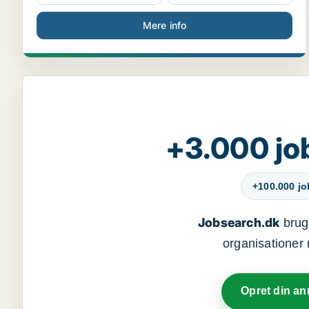
Mere info
+3.000 jo
+100.000 j
Jobsearch.dk
bruge
organisationer 
Opret din a