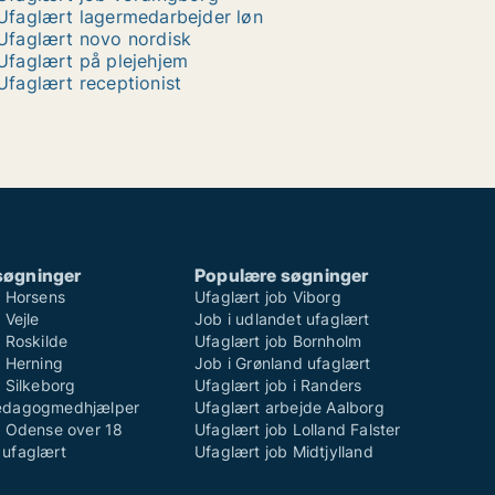
Ufaglært lagermedarbejder løn
Ufaglært novo nordisk
Ufaglært på plejehjem
Ufaglært receptionist
søgninger
Populære søgninger
b Horsens
Ufaglært job Viborg
 Vejle
Job i udlandet ufaglært
 Roskilde
Ufaglært job Bornholm
b Herning
Job i Grønland ufaglært
 Silkeborg
Ufaglært job i Randers
ædagogmedhjælper
Ufaglært arbejde Aalborg
b Odense over 18
Ufaglært job Lolland Falster
ufaglært
Ufaglært job Midtjylland