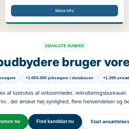
Mere info
UDVALGTE KUNDER
budbydere bruger vore
obsøgere
+1.000.000 jobsøgere i databasen
+1.200 ansætt
s af tusindvis af virksomheder, rekrutteringsbureauer, 
mv., der ønsker høj synlighed, flere henvendelser og b
nnonce nu
Find kandidat nu
Start ansættels