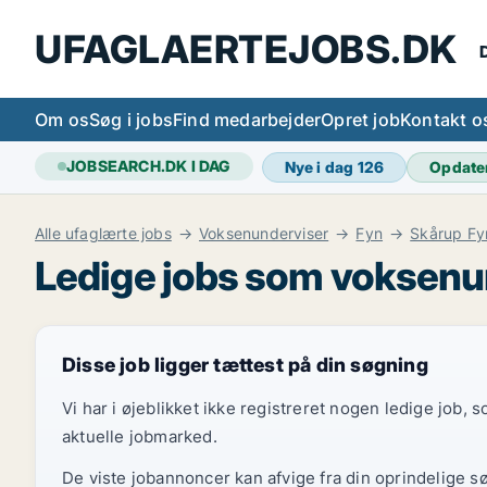
UFAGLAERTEJOBS.DK
D
Om os
Søg i jobs
Find medarbejder
Opret job
Kontakt o
JOBSEARCH.DK I DAG
Nye i dag
126
Opdate
Alle ufaglærte jobs
Voksenunderviser
Fyn
Skårup Fy
Ledige jobs som voksenun
Disse job ligger tættest på din søgning
Vi har i øjeblikket ikke registreret nogen ledige job,
aktuelle jobmarked.
De viste jobannoncer kan afvige fra din oprindelige s