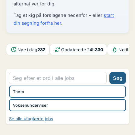
alternativer for dig.
Tag et kig på forslagene nedenfor – eller
start
din søgning forfra her
.
Nye i dag
232
Opdaterede 24h
330
Notifika
Søg
Them
Voksenunderviser
Se alle ufaglærte jobs