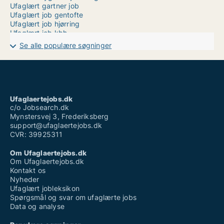
Ufaglært gartner job
Ufaglært job gentofte
Ufaglært job hjørring
Ufaglært job kbh
Ufaglært job nordsjælland
Se alle populære søgninger
Ufaglært job nykøbing mors
Ufaglært job på hospital
Ufaglært job skejby sygehus
Ufaglært job østjylland
Ufaglært køkkenmedhjælper
Ufaglært maskinfører
Ufaglaertejobs.dk
Ufaglært vinduespudser løn
c/o Jobsearch.dk
Mynstersvej 3, Frederiksberg
support@ufaglaertejobs.dk
CVR: 39925311
Om Ufaglaertejobs.dk
Om Ufaglaertejobs.dk
Kontakt os
Nyheder
Ufaglært jobleksikon
Spørgsmål og svar om ufaglærte jobs
Data og analyse