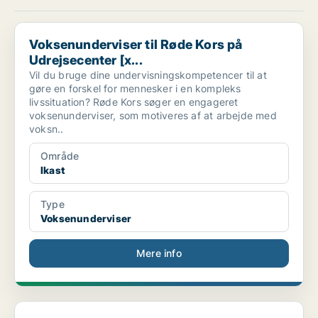
Voksenunderviser til Røde Kors på Udrejsecenter [x...
Voksenunderviser til Røde Kors på
Udrejsecenter [x...
Vil du bruge dine undervisningskompetencer til at
gøre en forskel for mennesker i en kompleks
livssituation? Røde Kors søger en engageret
voksenunderviser, som motiveres af at arbejde med
voksn..
Område
Ikast
Type
Voksenunderviser
Mere info
Privatundervisere, mentorer og lærere søges