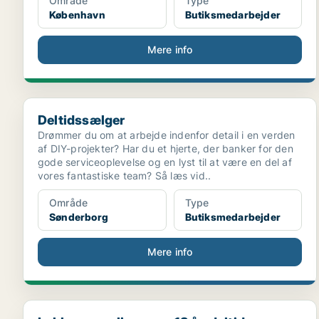
Område
Type
København
Butiksmedarbejder
Mere info
Deltidssælger
Deltidssælger
Drømmer du om at arbejde indenfor detail i en verden
af DIY-projekter? Har du et hjerte, der banker for den
gode serviceoplevelse og en lyst til at være en del af
vores fantastiske team? Så læs vid..
Område
Type
Sønderborg
Butiksmedarbejder
Mere info
Lukkeansvarlig - over 18 år, deltid