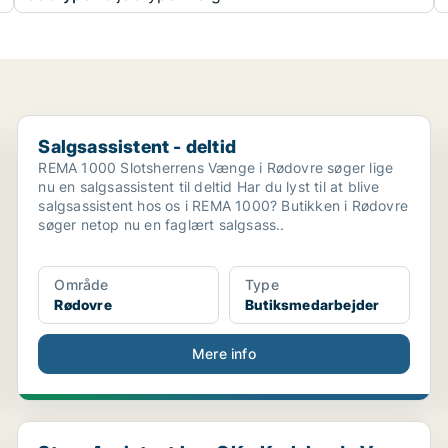
Salgsassistent - deltid
Salgsassistent - deltid
REMA 1000 Slotsherrens Vænge i Rødovre søger lige
nu en salgsassistent til deltid Har du lyst til at blive
salgsassistent hos os i REMA 1000? Butikken i Rødovre
søger netop nu en faglært salgsass..
Område
Type
Rødovre
Butiksmedarbejder
Mere info
Store Assistant hos OK - Karlslunde V