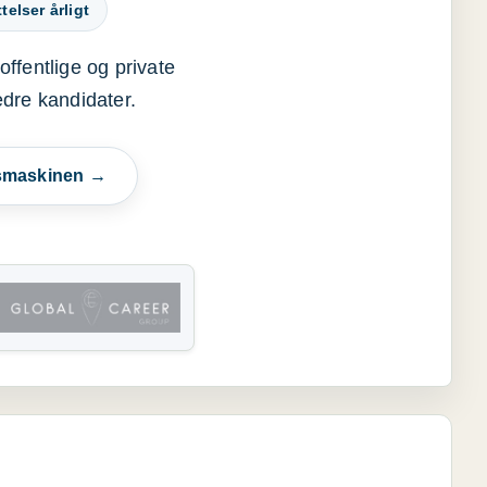
elser årligt
offentlige og private
edre kandidater.
esmaskinen →