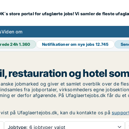
K´s store portal for ufaglærte jobs! Vi samler de fleste ufagl
s
Viden om
rede 24h
1.360
Notifikationer om nye jobs
12.745
Sen
il, restauration og hotel so
anske jobmarked og giver et samlet overblik over de flest
ndsamles fra jobportaler, virksomheders egne jobsektio
timing er derfor afgørende. På Ufaglaertejobs.dk får du et
er vist på Ufaglaertejobs.dk, kan du kontakte os på
suppor
Jobtype:
6 jobtyper valgt