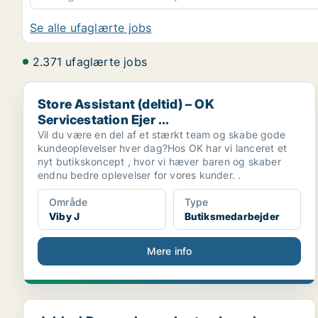
Se alle ufaglærte jobs
2.371 ufaglærte jobs
Store Assistant (deltid) – OK Servicestation Ejer ...
Store Assistant (deltid) – OK
Servicestation Ejer ...
Vil du være en del af et stærkt team og skabe gode
kundeoplevelser hver dag?Hos OK har vi lanceret et
nyt butikskoncept , hvor vi hæver baren og skaber
endnu bedre oplevelser for vores kunder. .
Område
Type
Viby J
Butiksmedarbejder
Mere info
Jobba i Danmark som bartender och servitör