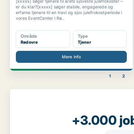
[xxxxx] søger tjenere til årets sjoveste julefrokoster –
er du klar?[xxxxx] søger stabile, engagerede og
erfarne tjenere til en travl og sjov julefrokostperiode i
vores EventCenter i Rø..
Område
Type
Rødovre
Tjener
Mere info
1
2
+3.000 jo