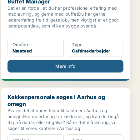
Buffet Manager
Det er en fordel, at du har professionel erfaring med
madlavning, og gerne med buffetDu har gerne
ledererfaring fra tidligere job, men vigtigst er et godt
lederpotentiale, som vi kan bygge ovenpå -.
Område
Type
Næstved
Cafémedarbejder
Mere info
Køkkenpersonale søges i Aarhus og omegn
Køkkenpersonale søges i Aarhus og
omegn
Bliv en del af vores team til kantiner i Aarhus og
omegn.Har du erfaring fra køkkenet, og kan du begå
dig på dansk eller engelsk? Så er det måske dig, vi
søger til vores kantiner i Aarhus og .