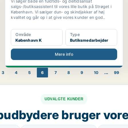
Vi søger både en fuldtids- og deltidsansat
salgs-/butiksassistent til vores lille butik på Strøget i
København. Vi sælger dun- og skindjakker af høj
kvalitet og går op i at give vores kunder en god..
Område
Type
København K
Butiksmedarbejder
Mere info
...
3
4
5
6
7
8
9
10
99
UDVALGTE KUNDER
budbydere bruger vore