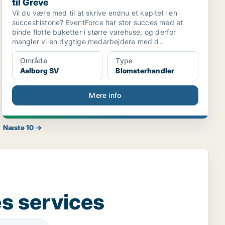
til Greve
Vil du være med til at skrive endnu et kapitel i en
succeshistorie? EventForce har stor succes med at
binde flotte buketter i større varehuse, og derfor
mangler vi en dygtige medarbejdere med d..
Område
Type
Aalborg SV
Blomsterhandler
Mere info
Næste 10 →
s services