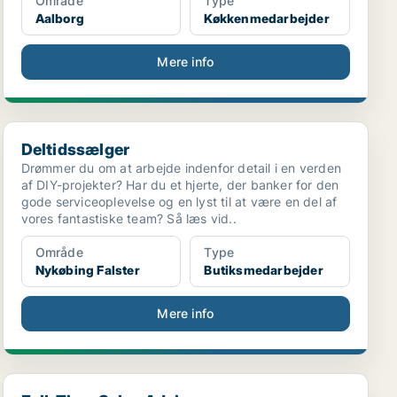
Område
Type
Aalborg
Køkkenmedarbejder
Mere info
Deltidssælger
Deltidssælger
Drømmer du om at arbejde indenfor detail i en verden
af DIY-projekter? Har du et hjerte, der banker for den
gode serviceoplevelse og en lyst til at være en del af
vores fantastiske team? Så læs vid..
Område
Type
Nykøbing Falster
Butiksmedarbejder
Mere info
Full-Time Sales Advisor