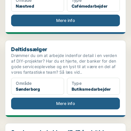
Område
Type
Næstved
Cafémedarbejder
Mere info
Deltidssælger
Deltidssælger
Drømmer du om at arbejde indenfor detail i en verden
af DIY-projekter? Har du et hjerte, der banker for den
gode serviceoplevelse og en lyst til at være en del af
vores fantastiske team? Så læs vid..
Område
Type
Sønderborg
Butiksmedarbejder
Mere info
Servicemedarbejder - 15-17 år, deltid