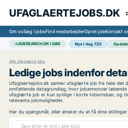
UFAGLAERTEJOBS.DK
D
Om os
Søg i jobs
Find medarbejder
Opret job
Kontakt o
JOBSEARCH.DK I DAG
Nye i dag
720
Opdate
Alle ufaglærte jobs
Ledige jobs indenfor deta
Ufaglaertejobs.dk samler ufaglærte job fra hele det d
omfattende datagrundlag, hvor jobannoncer løbende i
ufaglærte job er kun synlige i korte tidsvinduer, og 
relevante jobmuligheder.
Har du spørgsmål, eller ønsker du at få dine stilling