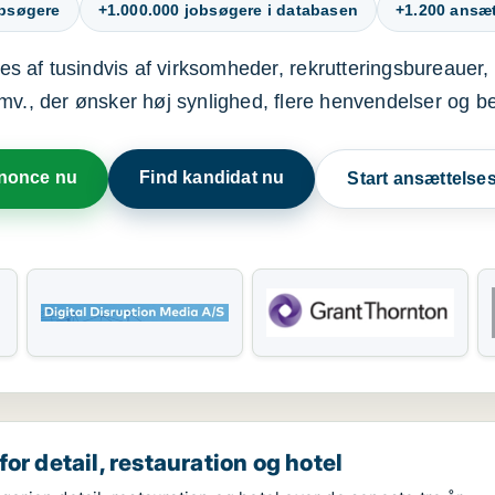
obsøgere
+1.000.000 jobsøgere i databasen
+1.200 ansætt
s af tusindvis af virksomheder, rekrutteringsbureauer, 
mv., der ønsker høj synlighed, flere henvendelser og b
nnonce nu
Find kandidat nu
Start ansættels
or detail, restauration og hotel