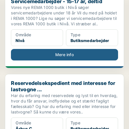
Servicemedarbejder - 15-17 år, deltid
Vores nye REMA 1000 butik i Nivå søger
servicemedarbejdere under 18 år Vil du med på holdet
i REMA 1000? Lige nu søger vi servicemedarbejdere til
vores REMA 1000 butik i Nivå. Vi stræber al..
Område
Type
Nivå
Butiksmedarbejder
Mere info
Reservedelsekspedient med interesse for lastvogne ...
Reservedelsekspedient med interesse for
lastvogne ...
Har du erfaring med reservedele og lyst til en hverdag,
hvor du får ansvar, indflydelse og et stærkt fagligt
fællesskab? Og har du erfaring med eller interesse for
lastvogne? Så kunne du være vores..
Område
Type
Århus C
Butiksmedarbejder