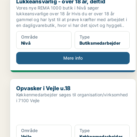
Lukkeansvarlig - over 18 år, deltid
Vores nye REMA 1000 butik i Nivå søger
lukkeansvarlige over 18 år Hvis du er over 18 år
gammel og har lyst til at prøve kræfter med arbejdet i
en dagligvarebutik, hvor vi har det sjovt og hyggeli..
Område
Type
Nivå
Butiksmedarbejder
Mere info
Opvasker i Vejle u.18
Opvasker i Vejle u.18
Køkkenmedarbejder søges til organisation/virksomhed
i 7100 Vejle
Område
Type
Vejle
Køkkenmedarbejder