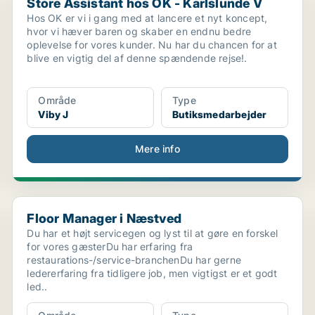
Store Assistant hos OK - Karlslunde V
Hos OK er vi i gang med at lancere et nyt koncept,
hvor vi hæver baren og skaber en endnu bedre
oplevelse for vores kunder. Nu har du chancen for at
blive en vigtig del af denne spændende rejse!.
Område
Type
Viby J
Butiksmedarbejder
Mere info
Floor Manager i Næstved
Floor Manager i Næstved
Du har et højt servicegen og lyst til at gøre en forskel
for vores gæsterDu har erfaring fra
restaurations-/service-branchenDu har gerne
ledererfaring fra tidligere job, men vigtigst er et godt
led..