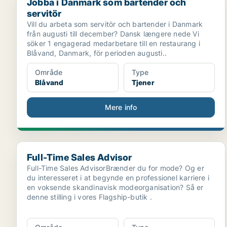
Jobba i Danmark som bartender och
servitör
Vill du arbeta som servitör och bartender i Danmark
från augusti till december? Dansk længere nede Vi
söker 1 engagerad medarbetare till en restaurang i
Blåvand, Danmark, för perioden augusti..
Område
Type
Blåvand
Tjener
Mere info
Full-Time Sales Advisor
Full-Time Sales Advisor
Full-Time Sales AdvisorBrænder du for mode? Og er
du interesseret i at begynde en professionel karriere i
en voksende skandinavisk modeorganisation? Så er
denne stilling i vores Flagship-butik .