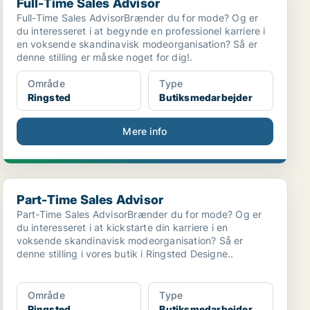
Full-Time Sales Advisor
Full-Time Sales AdvisorBrænder du for mode? Og er
du interesseret i at begynde en professionel karriere i
en voksende skandinavisk modeorganisation? Så er
denne stilling er måske noget for dig!.
Område
Type
Ringsted
Butiksmedarbejder
Mere info
Part-Time Sales Advisor
Part-Time Sales Advisor
Part-Time Sales AdvisorBrænder du for mode? Og er
du interesseret i at kickstarte din karriere i en
voksende skandinavisk modeorganisation? Så er
denne stilling i vores butik i Ringsted Designe..
Område
Type
Ringsted
Butiksmedarbejder