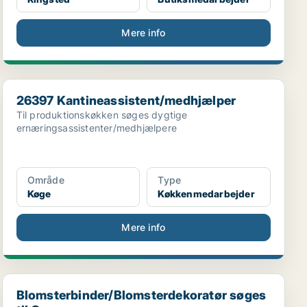
Mere info
26397 Kantineassistent/medhjælper
26397 Kantineassistent/medhjælper
Til produktionskøkken søges dygtige
ernæringsassistenter/medhjælpere
Område
Type
Køge
Køkkenmedarbejder
Mere info
Blomsterbinder/Blomsterdekoratør søges til Greve
Blomsterbinder/Blomsterdekoratør søges