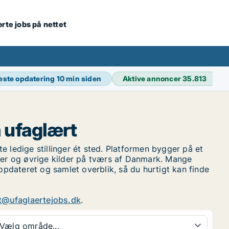
ærte jobs på nettet
este opdatering
10 min siden
Aktive annoncer
35.813
m ufaglært
e ledige stillinger ét sted. Platformen bygger på et
ner og øvrige kilder på tværs af Danmark. Mange
 opdateret og samlet overblik, så du hurtigt kan finde
t@ufaglaertejobs.dk
.
Vælg område...