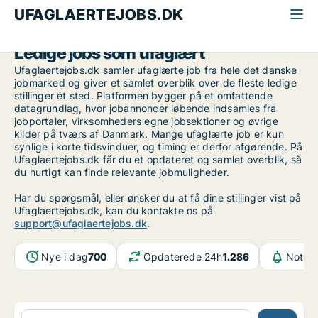
UFAGLAERTEJOBS.DK
Ledige jobs som ufaglært
Ufaglaertejobs.dk samler ufaglærte job fra hele det danske
jobmarked og giver et samlet overblik over de fleste ledige
stillinger ét sted. Platformen bygger på et omfattende
datagrundlag, hvor jobannoncer løbende indsamles fra
jobportaler, virksomheders egne jobsektioner og øvrige
kilder på tværs af Danmark. Mange ufaglærte job er kun
synlige i korte tidsvinduer, og timing er derfor afgørende. På
Ufaglaertejobs.dk får du et opdateret og samlet overblik, så
du hurtigt kan finde relevante jobmuligheder.
Har du spørgsmål, eller ønsker du at få dine stillinger vist på
Ufaglaertejobs.dk, kan du kontakte os på
support@ufaglaertejobs.dk
.
Nye i dag
700
Opdaterede 24h
1.286
Notifi