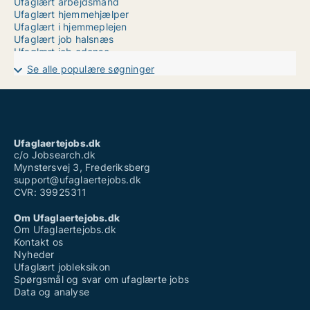
Ufaglært arbejdsmand
Ufaglært hjemmehjælper
Ufaglært i hjemmeplejen
Ufaglært job halsnæs
Ufaglært job odense
Ufaglært job skive
Se alle populære søgninger
Ufaglært lagermedarbejder
Ufaglært omsorgsmedhjælper løn
Ufaglært plejehjem
Ufaglært på plejehjem løn
Ufaglært ssh løn
Ufaglærte job
Ufaglaertejobs.dk
Ufaglærte jobs odense
c/o Jobsearch.dk
Mynstersvej 3, Frederiksberg
support@ufaglaertejobs.dk
CVR: 39925311
Om Ufaglaertejobs.dk
Om Ufaglaertejobs.dk
Kontakt os
Nyheder
Ufaglært jobleksikon
Spørgsmål og svar om ufaglærte jobs
Data og analyse