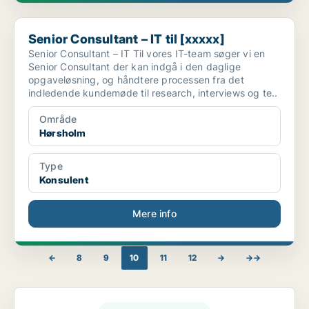
Senior Consultant – IT til [xxxxx]
Senior Consultant – IT til [xxxxx]
Senior Consultant – IT Til vores IT-team søger vi en
Senior Consultant der kan indgå i den daglige
opgaveløsning, og håndtere processen fra det
indledende kundemøde til research, interviews og te..
Område
Hørsholm
Type
Konsulent
Mere info
←
8
9
10
11
12
→
→→