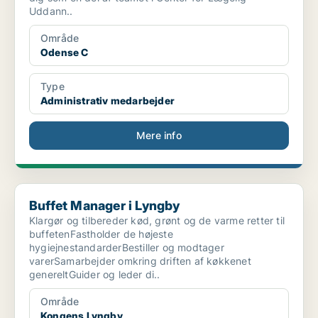
Uddann..
Område
Odense C
Type
Administrativ medarbejder
Mere info
Buffet Manager i Lyngby
Buffet Manager i Lyngby
Klargør og tilbereder kød, grønt og de varme retter til
buffetenFastholder de højeste
hygiejnestandarderBestiller og modtager
varerSamarbejder omkring driften af køkkenet
genereltGuider og leder di..
Område
Kongens Lyngby