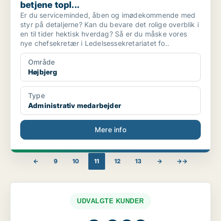
betjene topl...
Er du serviceminded, åben og imødekommende med
styr på detaljerne? Kan du bevare det rolige overblik i
en til tider hektisk hverdag? Så er du måske vores
nye chefsekretær i Ledelsessekretariatet fo..
Område
Højbjerg
Type
Administrativ medarbejder
Mere info
←
9
10
11
12
13
→
→→
UDVALGTE KUNDER