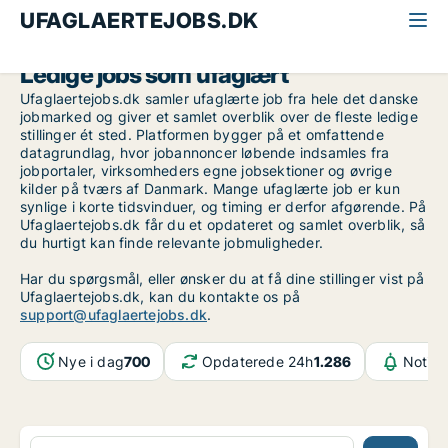
UFAGLAERTEJOBS.DK
Ledige jobs som ufaglært
Ufaglaertejobs.dk samler ufaglærte job fra hele det danske
jobmarked og giver et samlet overblik over de fleste ledige
stillinger ét sted. Platformen bygger på et omfattende
datagrundlag, hvor jobannoncer løbende indsamles fra
jobportaler, virksomheders egne jobsektioner og øvrige
kilder på tværs af Danmark. Mange ufaglærte job er kun
synlige i korte tidsvinduer, og timing er derfor afgørende. På
Ufaglaertejobs.dk får du et opdateret og samlet overblik, så
du hurtigt kan finde relevante jobmuligheder.
Har du spørgsmål, eller ønsker du at få dine stillinger vist på
Ufaglaertejobs.dk, kan du kontakte os på
support@ufaglaertejobs.dk
.
Nye i dag
700
Opdaterede 24h
1.286
Notifi