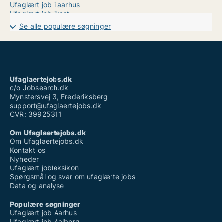
Ufaglært job i aarhus
Ufaglært job ikast
Ufaglært job kolding sygehus
Se alle populære søgninger
Ufaglært job nykøbing mors
Ufaglært job skanderborg
Ufaglært job varde
Ufaglært løn
Ufaglært receptionist job
Ufaglært tagdækker løn
Ufaglaertejobs.dk
Vikarbureau københavn ufaglært
c/o Jobsearch.dk
Mynstersvej 3, Frederiksberg
support@ufaglaertejobs.dk
CVR: 39925311
Om Ufaglaertejobs.dk
Om Ufaglaertejobs.dk
Kontakt os
Nyheder
Ufaglært jobleksikon
Spørgsmål og svar om ufaglærte jobs
Data og analyse
Populære søgninger
Ufaglært job Aarhus
Ufaglært job Aalborg