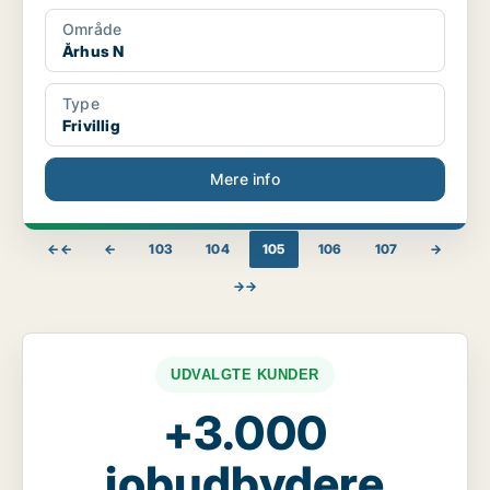
Område
Århus N
Type
Frivillig
Mere info
←←
←
103
104
105
106
107
→
→→
UDVALGTE KUNDER
+3.000
jobudbydere