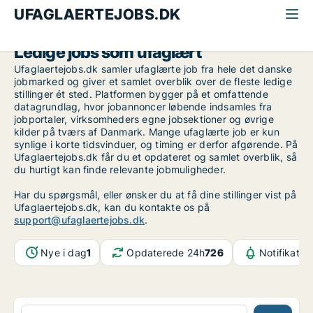
UFAGLAERTEJOBS.DK
Ledige jobs som ufaglært
Ufaglaertejobs.dk samler ufaglærte job fra hele det danske
jobmarked og giver et samlet overblik over de fleste ledige
stillinger ét sted. Platformen bygger på et omfattende
datagrundlag, hvor jobannoncer løbende indsamles fra
jobportaler, virksomheders egne jobsektioner og øvrige
kilder på tværs af Danmark. Mange ufaglærte job er kun
synlige i korte tidsvinduer, og timing er derfor afgørende. På
Ufaglaertejobs.dk får du et opdateret og samlet overblik, så
du hurtigt kan finde relevante jobmuligheder.
Har du spørgsmål, eller ønsker du at få dine stillinger vist på
Ufaglaertejobs.dk, kan du kontakte os på
support@ufaglaertejobs.dk
.
Nye i dag
1
Opdaterede 24h
726
Notifikatio