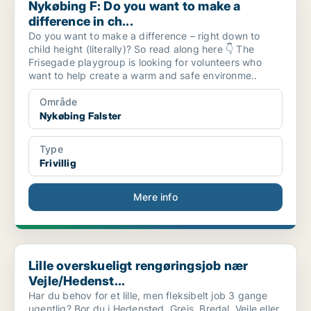
Nykøbing F: Do you want to make a
difference in ch...
Do you want to make a difference – right down to
child height (literally)? So read along here 👇 The
Frisegade playgroup is looking for volunteers who
want to help create a warm and safe environme..
Område
Nykøbing Falster
Type
Frivillig
Mere info
Lille overskueligt rengøringsjob nær Vejle/Hedenst...
Lille overskueligt rengøringsjob nær
Vejle/Hedenst...
Har du behov for et lille, men fleksibelt job 3 gange
ugentlig? Bor du i Hedensted, Grejs, Bredal, Vejle eller