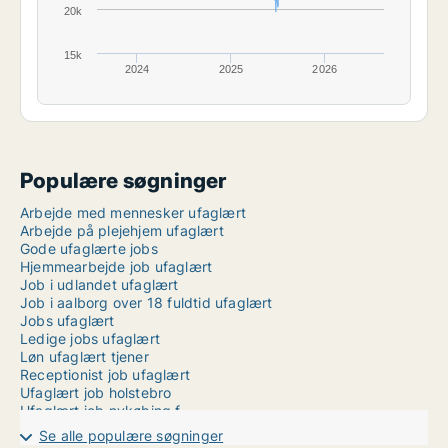
20k
15k
2024
2025
2026
Populære søgninger
Arbejde med mennesker ufaglært
Arbejde på plejehjem ufaglært
Gode ufaglærte jobs
Hjemmearbejde job ufaglært
Job i udlandet ufaglært
Job i aalborg over 18 fuldtid ufaglært
Jobs ufaglært
Ledige jobs ufaglært
Løn ufaglært tjener
Receptionist job ufaglært
Ufaglært job holstebro
Ufaglært job nykøbing f
Ufaglært job silkeborg
Se alle populære søgninger
Ufaglært job svendborg