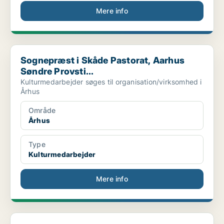
Mere info
Sognepræst i Skåde Pastorat, Aarhus Søndre Provsti...
Sognepræst i Skåde Pastorat, Aarhus
Søndre Provsti...
Kulturmedarbejder søges til organisation/virksomhed i
Århus
Område
Århus
Type
Kulturmedarbejder
Mere info
Nykøbing F: Do you want to make a difference in ch...