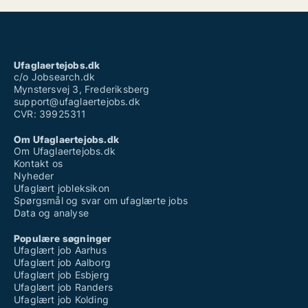
Ufaglært job trekantsområdet
Ufaglært job varde
Ufaglært maskinfører
Ufaglært tømrer
Ufaglært vikar plejehjem
Ufaglaertejobs.dk
Ufaglærte jobs århus
c/o Jobsearch.dk
Mynstersvej 3, Frederiksberg
support@ufaglaertejobs.dk
CVR: 39925311
Om Ufaglaertejobs.dk
Om Ufaglaertejobs.dk
Kontakt os
Nyheder
Ufaglært jobleksikon
Spørgsmål og svar om ufaglærte jobs
Data og analyse
Populære søgninger
Ufaglært job Aarhus
Ufaglært job Aalborg
Ufaglært job Esbjerg
Ufaglært job Randers
Ufaglært job Kolding